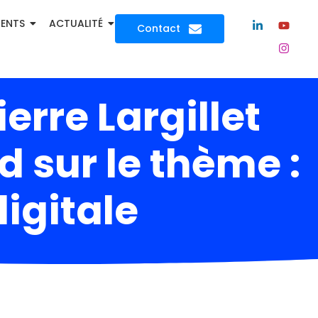
MENTS
ACTUALITÉ
Contact
erre Largillet
d sur le thème :
igitale