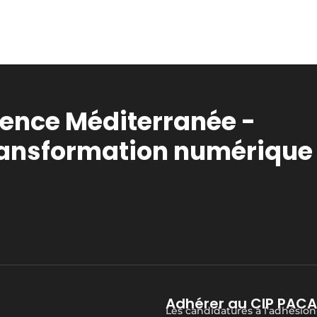
vence Méditerranée -
ransformation numérique
Adhérer au CIP PACA
Les candidatures à l’adhésion