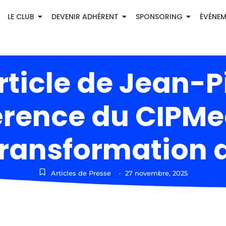
LE CLUB
DEVENIR ADHÉRENT
SPONSORING
ÉVÈNE
rticle de Jean-Pi
érence du CIPMe
 transformation d
Articles de Presse
27 novembre, 2025
-