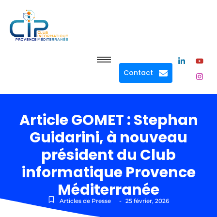
Contact
Article GOMET : Stephan
Guidarini, à nouveau
président du Club
informatique Provence
Méditerranée
-
Articles de Presse
25 février, 2026