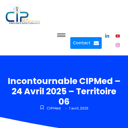
Contact
Incontournable CIPMed –
24 Avril 2025 – Territoire
06
CIPMed
-
1 avril, 2025