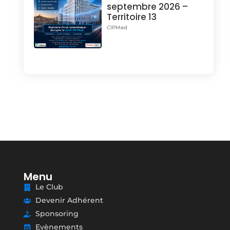
septembre 2026 –
Territoire 13
CIPMed
Menu
Le Club
Devenir Adhérent
Sponsoring
Evènements