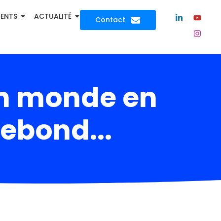
MENTS
ACTUALITÉ
Contact
n monde en
rebond...