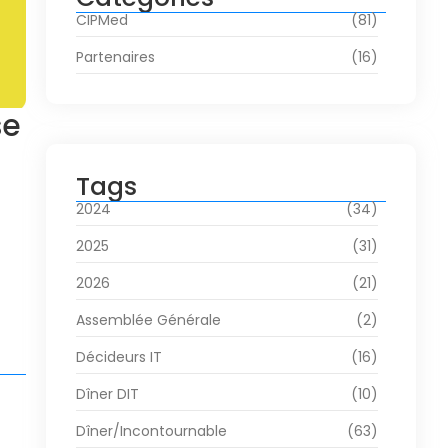
CIPMed
(81)
Partenaires
(16)
se
Tags
2024
(34)
2025
(31)
2026
(21)
Assemblée Générale
(2)
Décideurs IT
(16)
Dîner DIT
(10)
Dîner/Incontournable
(63)