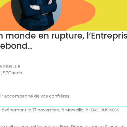
monde en rupture, l’Entrepri
rebond…
MARSEILLE
CI, SFCoach
nir accompagné de vos confrères.
r événement le 17 novembre, à Marseille, à l’EMD BUSINESS
la suite une conférence de Boris Sirbey et pour clôturer, un