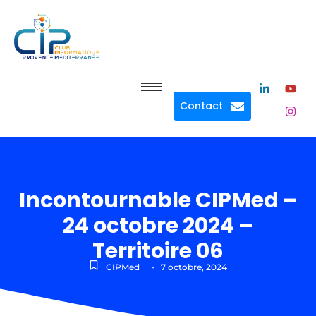
Contact
Incontournable CIPMed –
24 octobre 2024 –
Territoire 06
CIPMed
-
7 octobre, 2024